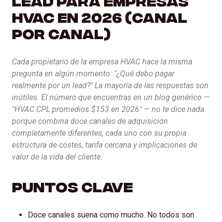
HVAC en 2026 (canal
por canal)
AI SERVICIOS
AI
Cada propietario de la empresa HVAC hace la misma
Instant lead captura y calificación
pregunta en algún momento: "¿Qué debo pagar
realmente por un lead?" La mayoría de las respuestas son
inútiles. El número que encuentras en un blog genérico —
Ventas de salida AI
"HVAC CPL promedios $153 en 2026" — no te dice nada
Ampliación automatizada que impulsa los ingresos
porque combina doce canales de adquisición
completamente diferentes, cada uno con su propia
AI SEO
estructura de costes, tarifa cercana y implicaciones de
Integración del modelo de lenguaje avanzado
valor de la vida del cliente.
Puntos Clave
Doce canales suena como mucho. No todos son