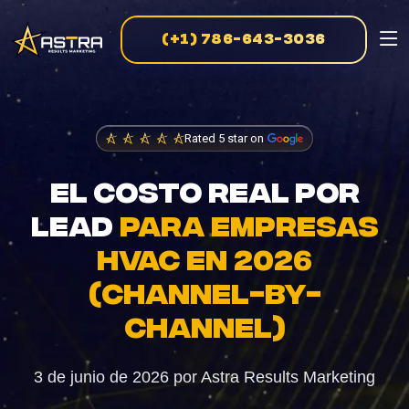
(+1) 786-643-3036
SERVICIOS DE COMERCIALIZACIÓN
Negocios Consultoría
Orientación estratégica para el crecimiento
Rated 5 star on
escalable
EL COSTO REAL POR
Creativo Marketing
LEAD
PARA EMPRESAS
Campañas visualmente llamativas y orientadas a
HVAC EN 2026
resultados
(CHANNEL-BY-
E-Commerce Marketing
CHANNEL)
Estrategias basadas en datos para ventas en línea
3 de junio de 2026
por
Astra Results Marketing
PPC Publicidad