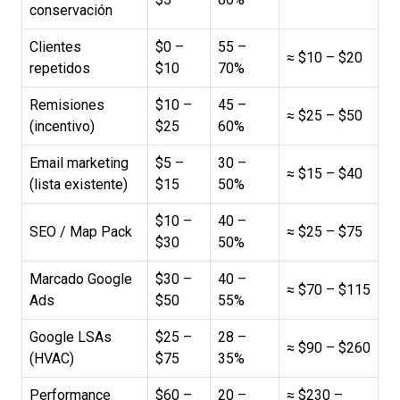
conservación
Clientes
$0 –
55 –
≈ $10 – $20
repetidos
$10
70%
Remisiones
$10 –
45 –
≈ $25 – $50
(incentivo)
$25
60%
Email marketing
$5 –
30 –
≈ $15 – $40
(lista existente)
$15
50%
$10 –
40 –
SEO / Map Pack
≈ $25 – $75
$30
50%
Marcado Google
$30 –
40 –
≈ $70 – $115
Ads
$50
55%
Google LSAs
$25 –
28 –
≈ $90 – $260
(HVAC)
$75
35%
Performance
$60 –
20 –
≈ $230 –