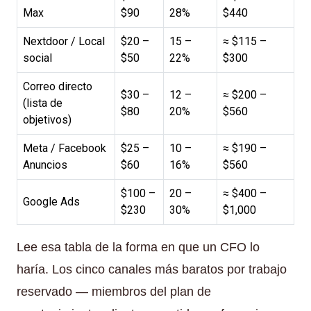
Max
$90
28%
$440
Nextdoor / Local
$20 –
15 –
≈ $115 –
social
$50
22%
$300
Correo directo
$30 –
12 –
≈ $200 –
(lista de
$80
20%
$560
objetivos)
Meta / Facebook
$25 –
10 –
≈ $190 –
Anuncios
$60
16%
$560
$100 –
20 –
≈ $400 –
Google Ads
$230
30%
$1,000
Lee esa tabla de la forma en que un CFO lo
haría. Los cinco canales más baratos por trabajo
reservado — miembros del plan de